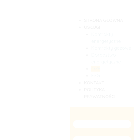
Skip
to
content
M
STRONA GŁÓWNA
USŁUGI
Kontrakty
energetyczne
Kontrakty gazowe
Doradztwo
energetyczne
OZE
ESG
KONTAKT
POLITYKA
PRYWATNOŚCI