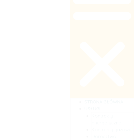
STRONA GŁÓWNA
USŁUGI
Kontrakty
energetyczne
Kontrakty gazowe
Doradztwo