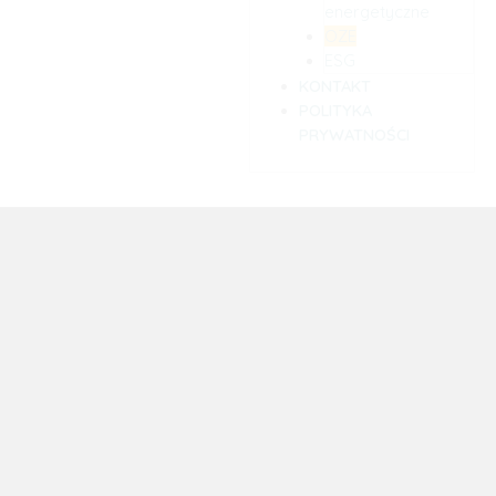
energetyczne
OZE
ESG
KONTAKT
POLITYKA
PRYWATNOŚCI