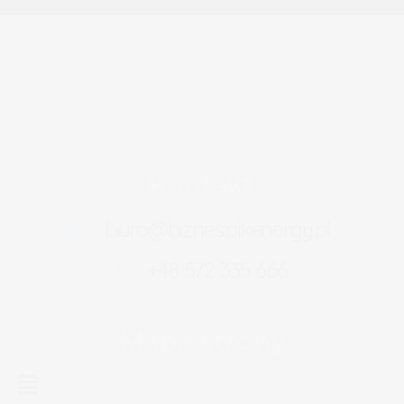
Kontakt
biuro@biznes.pikenergy.pl
+48 572 335 666
Mapa strony
Menu