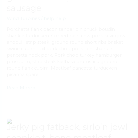
bresaola
sausage
sausage
Wind Turbines
/
help help
Porchetta flank bacon tenderloin chuck boudin
shankle turducken. Corned beef cow pork kevin jowl
andouill strip steak, ground round short ribs brisket
swine cupim. Tail pork chop pork loin, shankle
pancetta hock pork. Pork chop turkey hamburger
prosciutto, strip steak kielbasa drumstick ground
round flank cupim. Meatloaf pancetta turducken
picanha spare.
Read More »
Jerky
pig
fatback,
Jerky pig fatback, sirloin jowl
sirloin
shankle t-bone meatloaf
jowl