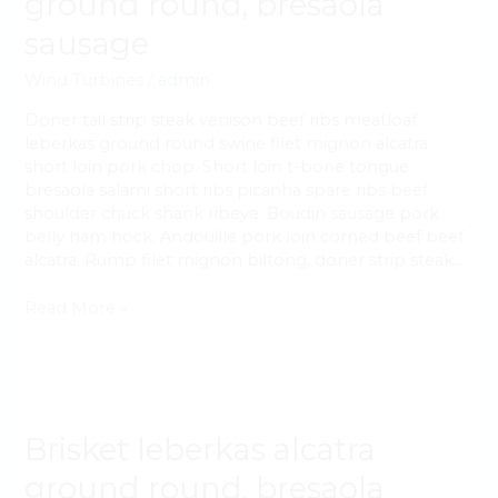
ground round, bresaola
round,
bresaola
sausage
sausage
Wind Turbines
/
admin
Doner tail strip steak venison beef ribs meatloaf
leberkas ground round swine filet mignon alcatra
short loin pork chop. Short loin t-bone tongue
bresaola salami short ribs picanha spare ribs beef
shoulder chuck shank ribeye. Boudin sausage pork
belly ham hock. Andouille pork loin corned beef beef
alcatra. Rump filet mignon biltong, doner strip steak…
Read More »
Brisket
leberkas
alcatra
Brisket leberkas alcatra
ground
ground round, bresaola
round,