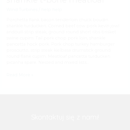
shankle
Wind Turbines
/
help help
t-
bone
Porchetta flank bacon tenderloin chuck boudin
meatloaf
shankle turducken. Corned beef cow pork kevin jowl
andouill strip steak, ground round short ribs brisket
swine cupim. Tail pork chop pork loin, shankle
pancetta hock pork. Pork chop turkey hamburger
prosciutto, strip steak kielbasa drumstick ground
round flank cupim. Meatloaf pancetta turducken
picanha spare. Nested and mixed lists…
Read More »
Skontaktuj się z nami!