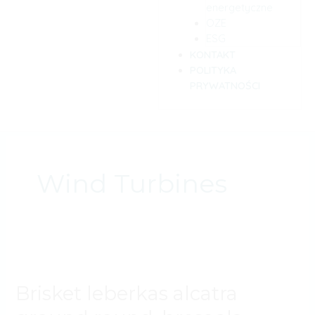
energetyczne
OZE
ESG
KONTAKT
POLITYKA
PRYWATNOŚCI
Wind Turbines
Brisket
leberkas
alcatra
Brisket leberkas alcatra
ground