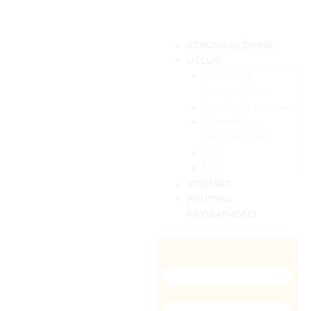
Skip
to
content
M
STRONA GŁÓWNA
USŁUGI
Kontrakty
energetyczne
Kontrakty gazowe
Doradztwo
energetyczne
OZE
ESG
KONTAKT
POLITYKA
PRYWATNOŚCI